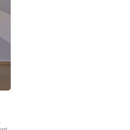
.
 und